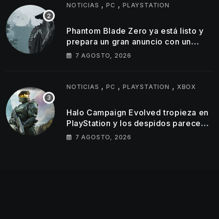
,
,
NOTICIAS
PC
PLAYSTATION
Phantom Blade Zero ya está listo y
prepara un gran anuncio con un
tráiler de 11 minutos
7 AGOSTO, 2026
,
,
,
NOTICIAS
PC
PLAYSTATION
XBOX
Halo Campaign Evolved tropieza en
PlayStation y los despidos parecen
golpear al estudio tras un
7 AGOSTO, 2026
lanzamiento muy por debajo de lo
esperado