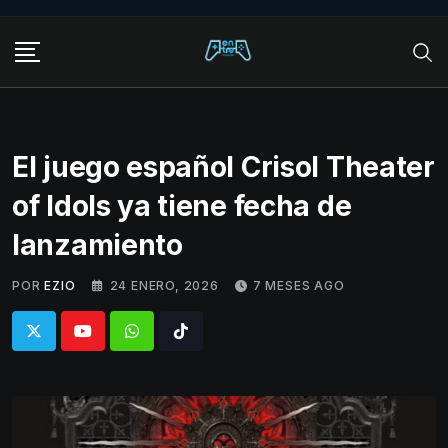
Skip
to
content
El juego español Crisol Theater
of Idols ya tiene fecha de
lanzamiento
POR
EZIO
24 ENERO, 2026
7 MESES AGO
Whatsapp
Tiktok