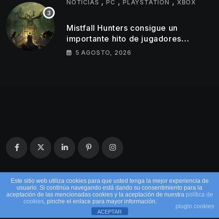
,
,
,
NOTICIAS
PC
PLAYSTATION
XBOX
Mistfall Hunters consigue un
importante hito de jugadores
simultáneos
5 AGOSTO, 2026
Este sitio web utiliza cookies para que usted tenga la mejor experiencia de
usuario. Si continúa navegando está dando su consentimiento para la
aceptación de las mencionadas cookies y la aceptación de nuestra
política de
cookies
, pinche el enlace para mayor información.
plugin cookies
ACEPTAR