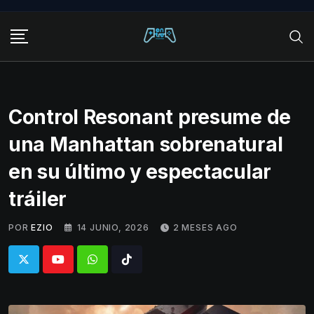
Skip
to
content
Control Resonant presume de
una Manhattan sobrenatural
en su último y espectacular
tráiler
POR
EZIO
14 JUNIO, 2026
2 MESES AGO
Whatsapp
Tiktok