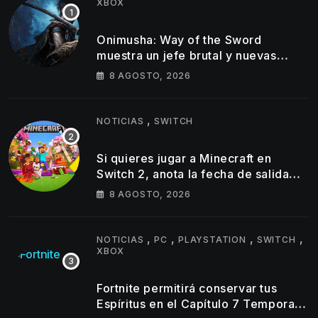
XBOX
Onimusha: Way of the Sword
muestra un jefe brutal y nuevas
armas Oni en su último tráiler
8 AGOSTO, 2026
,
NOTICIAS
SWITCH
Si quieres jugar a Minecraft en
Switch 2, anota la fecha de salida
del éxito de Mojang en la híbrida de
8 AGOSTO, 2026
Nintendo
,
,
,
,
NOTICIAS
PC
PLAYSTATION
SWITCH
XBOX
Fortnite permitirá conservar tus
Espíritus en el Capítulo 7 Temporada