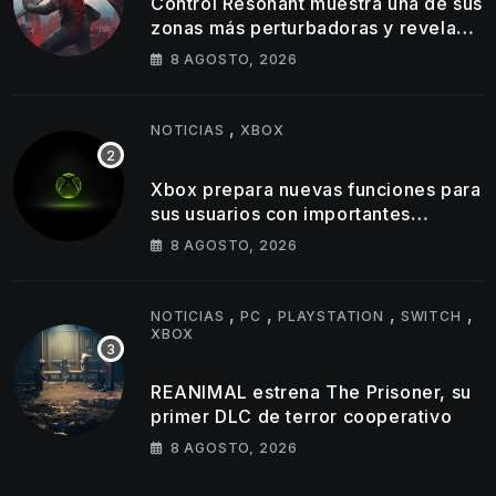
Control Resonant muestra una de sus
zonas más perturbadoras y revela
nuevos detalles de su gameplay
8 AGOSTO, 2026
,
NOTICIAS
XBOX
Xbox prepara nuevas funciones para
sus usuarios con importantes
cambios en capturas y logros
8 AGOSTO, 2026
,
,
,
,
NOTICIAS
PC
PLAYSTATION
SWITCH
XBOX
REANIMAL estrena The Prisoner, su
primer DLC de terror cooperativo
8 AGOSTO, 2026