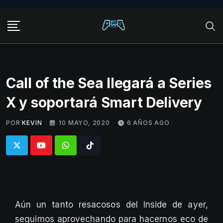
Skip
to
content
Call of the Sea llegará a Series
X y soportará Smart Delivery
POR
KEVIN
10 MAYO, 2020
6 AÑOS AGO
Whatsapp
Tiktok
Aún un tanto resacosos del Inside de ayer,
seguimos aprovechando para hacernos eco de