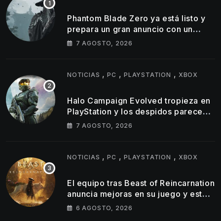
Phantom Blade Zero ya está listo y
prepara un gran anuncio con un
tráiler de 11 minutos
7 AGOSTO, 2026
,
,
,
NOTICIAS
PC
PLAYSTATION
XBOX
Halo Campaign Evolved tropieza en
PlayStation y los despidos parecen
golpear al estudio tras un
7 AGOSTO, 2026
lanzamiento muy por debajo de lo
esperado
,
,
,
NOTICIAS
PC
PLAYSTATION
XBOX
El equipo tras Beast of Reincarnation
anuncia mejoras en su juego y estos
son los primeros cambios que
6 AGOSTO, 2026
llegarán