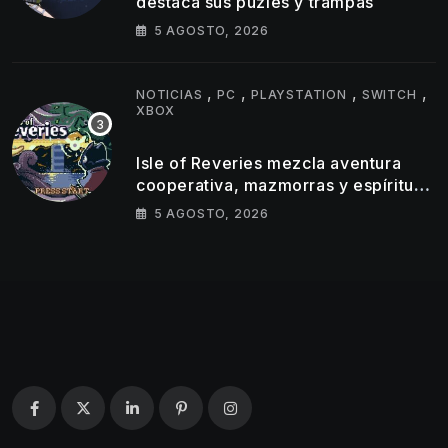
destaca sus puzles y trampas
5 AGOSTO, 2026
,
,
,
,
NOTICIAS
PC
PLAYSTATION
SWITCH
XBOX
Isle of Reveries mezcla aventura
cooperativa, mazmorras y espíritu
clásico de Zelda
5 AGOSTO, 2026