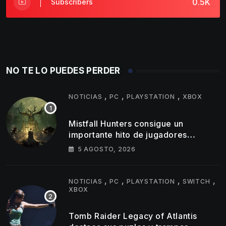
0.5K
Subscribers
NO TE LO PUEDES PERDER
,
,
,
NOTICIAS
PC
PLAYSTATION
XBOX
Mistfall Hunters consigue un
importante hito de jugadores
simultáneos
5 AGOSTO, 2026
,
,
,
,
NOTICIAS
PC
PLAYSTATION
SWITCH
XBOX
Tomb Raider Legacy of Atlantis