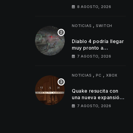
Espíritus en el
8 AGOSTO, 2026
Capítulo 7 Temporada
4
,
NOTICIAS
SWITCH
Diablo 4 podría llegar
muy pronto a
Nintendo Switch 2
7 AGOSTO, 2026
,
,
NOTICIAS
PC
XBOX
Quake resucita con
una nueva expansión
gratuita y os
7 AGOSTO, 2026
contamos todos los
detalles