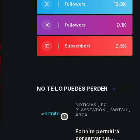
19.3K
Followers
0.1K
Followers
0.5K
Subscribers
NO TE LO PUEDES PERDER
,
,
NOTICIAS
PC
,
,
PLAYSTATION
SWITCH
XBOX
Fortnite permitirá
conservar tus