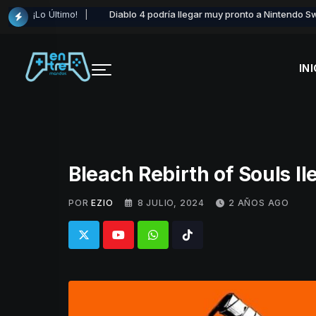
Skip
¡Lo Último!
Diablo 4 podría llegar muy pronto a Nintendo S
to
content
INI
Bleach Rebirth of Souls l
POR
EZIO
8 JULIO, 2024
2 AÑOS AGO
Whatsapp
Tiktok