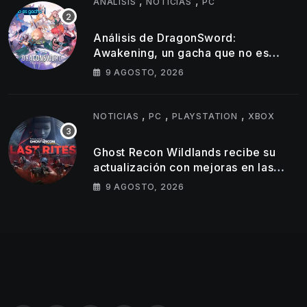
,
,
ANÁLISIS
NOTICIAS
PC
Análisis de DragonSword:
Awakening, un gacha que no es
gacha
9 AGOSTO, 2026
,
,
,
NOTICIAS
PC
PLAYSTATION
XBOX
Ghost Recon Wildlands recibe su
actualización con mejoras en las
consolas actuales y una nueva
9 AGOSTO, 2026
misión