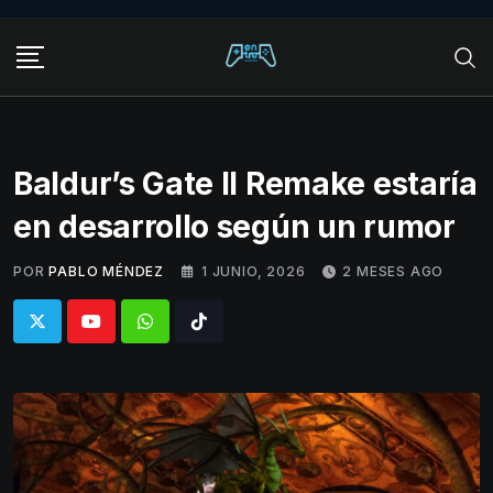
Skip
to
content
Baldur’s Gate II Remake estaría
en desarrollo según un rumor
POR
PABLO MÉNDEZ
1 JUNIO, 2026
2 MESES AGO
Whatsapp
Tiktok