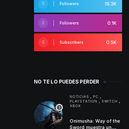
19.3K
Followers
0.1K
Followers
0.5K
Subscribers
NO TE LO PUEDES PERDER
,
,
NOTICIAS
PC
,
,
PLAYSTATION
SWITCH
XBOX
Onimusha: Way of the
Sword muestra un