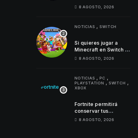
jefe brutal y nuevas
8 AGOSTO, 2026
armas Oni en su
último tráiler
,
NOTICIAS
SWITCH
Si quieres jugar a
Minecraft en Switch 2,
anota la fecha de
8 AGOSTO, 2026
salida del éxito de
Mojang en la híbrida
de Nintendo
,
,
NOTICIAS
PC
,
,
PLAYSTATION
SWITCH
XBOX
Fortnite permitirá
conservar tus
Espíritus en el
8 AGOSTO, 2026
Capítulo 7 Temporada
4