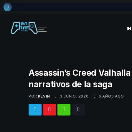
Skip
to
content
IN
Assassin’s Creed Valhalla 
narrativos de la saga
POR
KEVIN
3 JUNIO, 2020
6 AÑOS AGO
Whatsapp
Tiktok