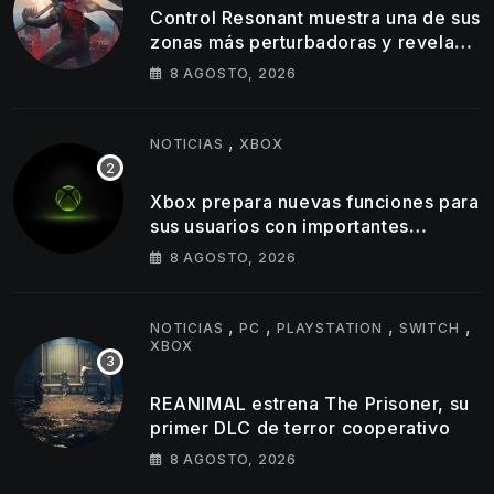
Control Resonant muestra una de sus
zonas más perturbadoras y revela
nuevos detalles de su gameplay
8 AGOSTO, 2026
,
NOTICIAS
XBOX
Xbox prepara nuevas funciones para
sus usuarios con importantes
cambios en capturas y logros
8 AGOSTO, 2026
,
,
,
,
NOTICIAS
PC
PLAYSTATION
SWITCH
XBOX
REANIMAL estrena The Prisoner, su
primer DLC de terror cooperativo
8 AGOSTO, 2026