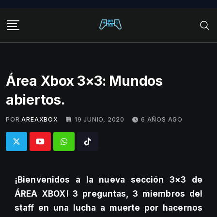
Skip
to
content
Área Xbox 3×3: Mundos
abiertos.
POR
AREAXBOX
19 JUNIO, 2020
6 AÑOS AGO
Whatsapp
Tiktok
¡Bienvenidos a la nueva sección 3×3 de
ÁREA XBOX! 3 preguntas, 3 miembros del
staff en una lucha a muerte por hacernos