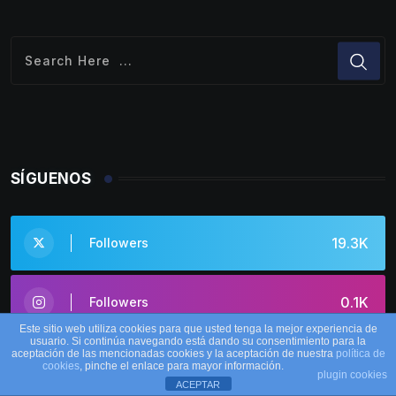
SÍGUENOS
19.3K
Followers
0.1K
Followers
Este sitio web utiliza cookies para que usted tenga la mejor experiencia de
usuario. Si continúa navegando está dando su consentimiento para la
aceptación de las mencionadas cookies y la aceptación de nuestra
política de
0.5K
Subscribers
cookies
, pinche el enlace para mayor información.
plugin cookies
ACEPTAR