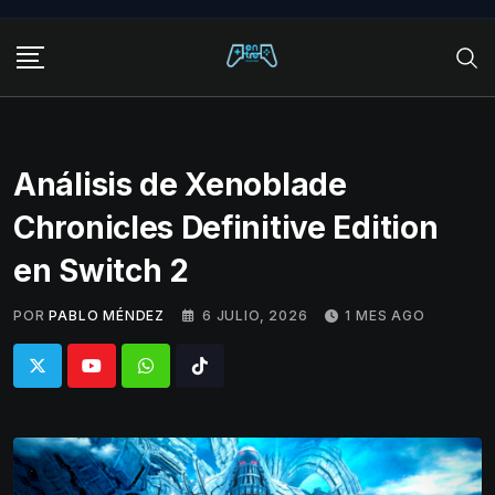
Skip
to
content
Análisis de Xenoblade
Chronicles Definitive Edition
en Switch 2
POR
PABLO MÉNDEZ
6 JULIO, 2026
1 MES AGO
Whatsapp
Tiktok