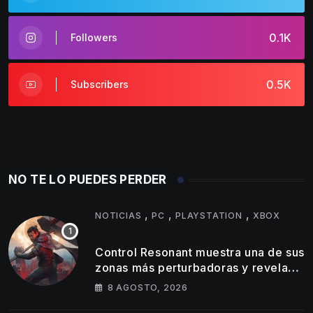
0.1K
Followers
0.5K
Subscribers
NO TE LO PUEDES PERDER
,
,
,
NOTICIAS
PC
PLAYSTATION
XBOX
Control Resonant muestra una de sus
zonas más perturbadoras y revela
nuevos detalles de su gameplay
8 AGOSTO, 2026