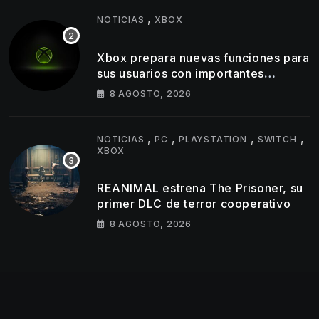
,
NOTICIAS
XBOX
Xbox prepara nuevas funciones para
sus usuarios con importantes
cambios en capturas y logros
8 AGOSTO, 2026
,
,
,
,
NOTICIAS
PC
PLAYSTATION
SWITCH
XBOX
REANIMAL estrena The Prisoner, su
primer DLC de terror cooperativo
8 AGOSTO, 2026