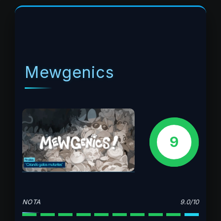
Mewgenics
9
NOTA
9.0/10