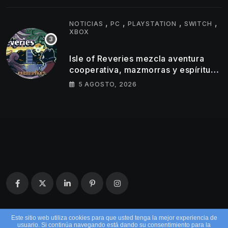
,
,
,
,
NOTICIAS
PC
PLAYSTATION
SWITCH
XBOX
Isle of Reveries mezcla aventura
cooperativa, mazmorras y espíritu
clásico de Zelda
5 AGOSTO, 2026
Este sitio web utiliza cookies para que usted tenga la mejor experiencia de
usuario. Si continúa navegando está dando su consentimiento para la