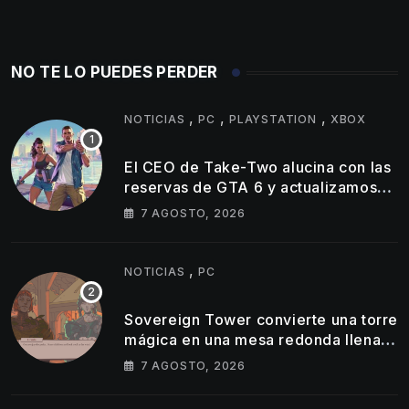
NO TE LO PUEDES PERDER
,
,
,
NOTICIAS
PC
PLAYSTATION
XBOX
El CEO de Take-Two alucina con las
reservas de GTA 6 y actualizamos
cifra de ventas de GTA 5
7 AGOSTO, 2026
,
NOTICIAS
PC
Sovereign Tower convierte una torre
mágica en una mesa redonda llena
de egos
7 AGOSTO, 2026