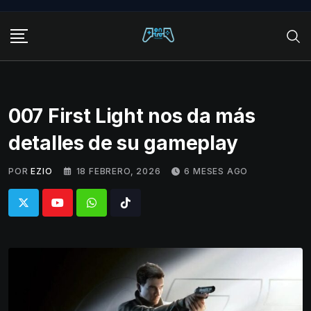
Skip
to
content
007 First Light nos da más
detalles de su gameplay
POR
EZIO
18 FEBRERO, 2026
6 MESES AGO
Whatsapp
Tiktok