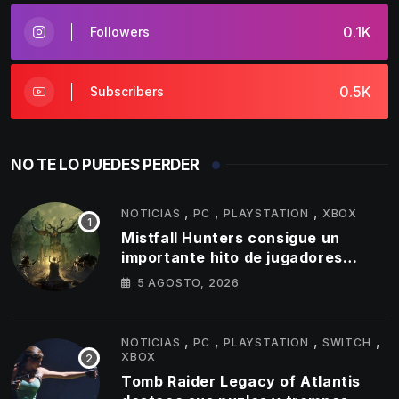
0.1K
Followers
0.5K
Subscribers
NO TE LO PUEDES PERDER
,
,
,
NOTICIAS
PC
PLAYSTATION
XBOX
Mistfall Hunters consigue un
importante hito de jugadores
simultáneos
5 AGOSTO, 2026
,
,
,
,
NOTICIAS
PC
PLAYSTATION
SWITCH
XBOX
Tomb Raider Legacy of Atlantis