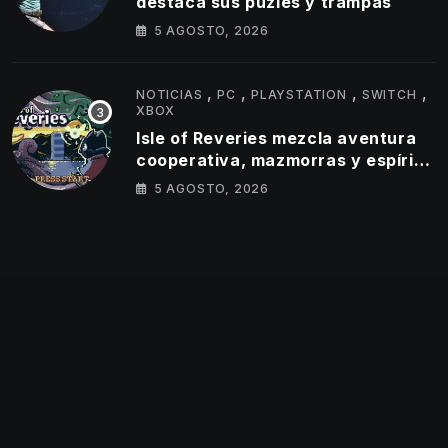
destaca sus puzles y trampas
5 AGOSTO, 2026
,
,
,
,
NOTICIAS
PC
PLAYSTATION
SWITCH
XBOX
Isle of Reveries mezcla aventura
cooperativa, mazmorras y espíritu
clásico de Zelda
5 AGOSTO, 2026