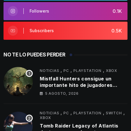
0.1K
Followers
0.5K
Subscribers
NO TE LO PUEDES PERDER
,
,
,
NOTICIAS
PC
PLAYSTATION
XBOX
Mistfall Hunters consigue un
importante hito de jugadores
simultáneos
5 AGOSTO, 2026
,
,
,
,
NOTICIAS
PC
PLAYSTATION
SWITCH
XBOX
Tomb Raider Legacy of Atlantis