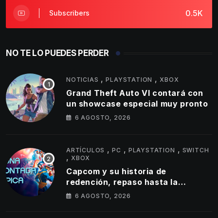
0.5K
Subscribers
NO TE LO PUEDES PERDER
,
,
NOTICIAS
PLAYSTATION
XBOX
Grand Theft Auto VI contará con
un showcase especial muy pronto
6 AGOSTO, 2026
,
,
,
ARTÍCULOS
PC
PLAYSTATION
SWITCH
,
XBOX
Capcom y su historia de
redención, repaso hasta la
actualidad
6 AGOSTO, 2026