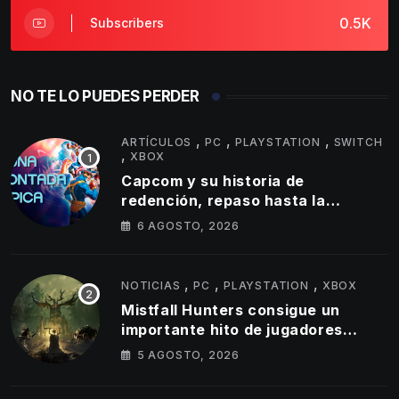
0.5K
Subscribers
NO TE LO PUEDES PERDER
,
,
,
ARTÍCULOS
PC
PLAYSTATION
SWITCH
,
XBOX
Capcom y su historia de
redención, repaso hasta la
actualidad
6 AGOSTO, 2026
,
,
,
NOTICIAS
PC
PLAYSTATION
XBOX
Mistfall Hunters consigue un
importante hito de jugadores
simultáneos
5 AGOSTO, 2026