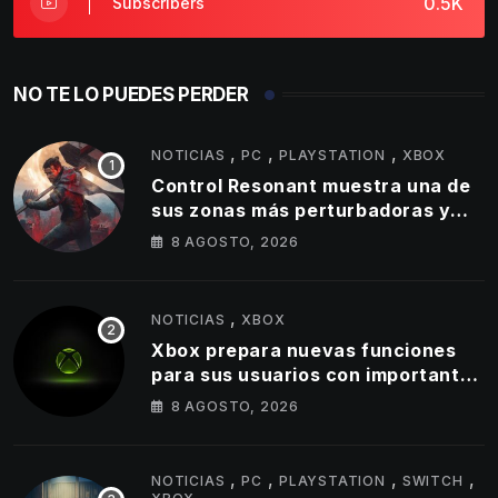
0.5K
Subscribers
NO TE LO PUEDES PERDER
,
,
,
NOTICIAS
PC
PLAYSTATION
XBOX
Control Resonant muestra una de
sus zonas más perturbadoras y
revela nuevos detalles de su
8 AGOSTO, 2026
gameplay
,
NOTICIAS
XBOX
Xbox prepara nuevas funciones
para sus usuarios con importantes
cambios en capturas y logros
8 AGOSTO, 2026
,
,
,
,
NOTICIAS
PC
PLAYSTATION
SWITCH