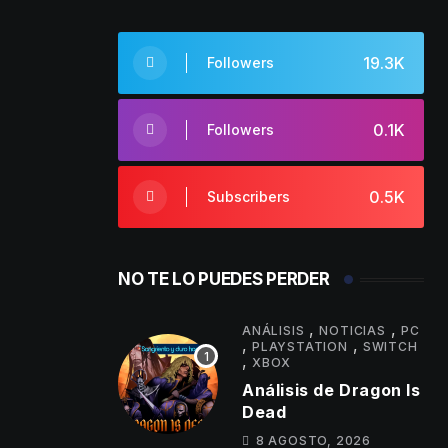
19.3K
Followers
0.1K
Followers
0.5K
Subscribers
NO TE LO PUEDES PERDER
,
,
ANÁLISIS
NOTICIAS
PC
,
,
PLAYSTATION
SWITCH
,
XBOX
Análisis de Dragon Is
Dead
8 AGOSTO, 2026