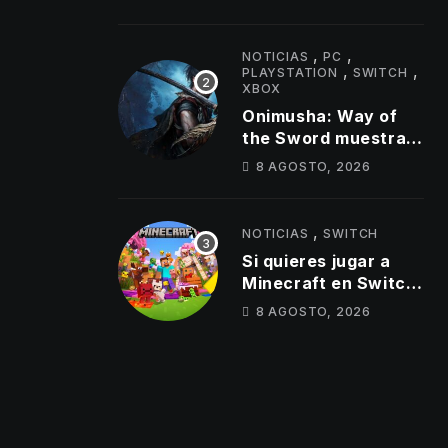
,
,
NOTICIAS
PC
,
,
PLAYSTATION
SWITCH
XBOX
Onimusha: Way of
the Sword muestra
un jefe brutal y
8 AGOSTO, 2026
nuevas armas Oni en
su último tráiler
,
NOTICIAS
SWITCH
Si quieres jugar a
Minecraft en Switch
2, anota la fecha de
8 AGOSTO, 2026
salida del éxito de
Mojang en la híbrida
de Nintendo