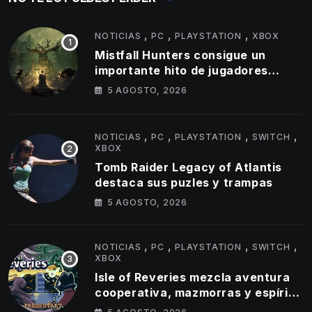
,
,
,
NOTICIAS
PC
PLAYSTATION
XBOX
Mistfall Hunters consigue un
importante hito de jugadores
simultáneos
5 AGOSTO, 2026
,
,
,
,
NOTICIAS
PC
PLAYSTATION
SWITCH
XBOX
Tomb Raider Legacy of Atlantis
destaca sus puzles y trampas
5 AGOSTO, 2026
,
,
,
,
NOTICIAS
PC
PLAYSTATION
SWITCH
XBOX
Isle of Reveries mezcla aventura
cooperativa, mazmorras y espíritu
clásico de Zelda