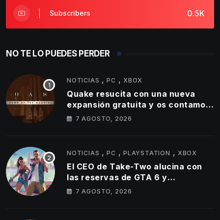
0.5K
Subscribers
NO TE LO PUEDES PERDER
,
,
NOTICIAS
PC
XBOX
Quake resucita con una nueva
expansión gratuita y os contamos
todos los detalles
7 AGOSTO, 2026
,
,
,
NOTICIAS
PC
PLAYSTATION
XBOX
El CEO de Take-Two alucina con
las reservas de GTA 6 y
actualizamos cifra de ventas de
7 AGOSTO, 2026
GTA 5