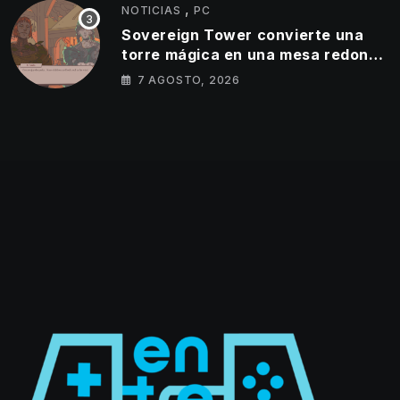
,
NOTICIAS
PC
Sovereign Tower convierte una
torre mágica en una mesa redonda
llena de egos
7 AGOSTO, 2026