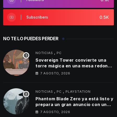
0.5K
Subscribers
NO TE LO PUEDES PERDER
,
NOTICIAS
PC
Sovereign Tower convierte una
torre mágica en una mesa redonda
llena de egos
7 AGOSTO, 2026
,
,
NOTICIAS
PC
PLAYSTATION
Phantom Blade Zero ya está listo y
prepara un gran anuncio con un
tráiler de 11 minutos
7 AGOSTO, 2026