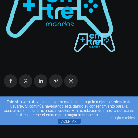
Este sitio web utiliza cookies para que usted tenga la mejor experiencia de
usuario. Si continúa navegando está dando su consentimiento para la
aceptación de las mencionadas cookies y la aceptación de nuestra
política de
cookies
, pinche el enlace para mayor información.
plugin cookies
ACEPTAR
© 2026 EntreMandos. Todos los derechos
reservados.