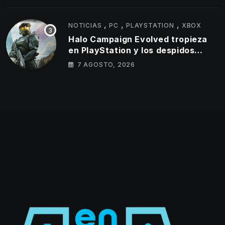
,
,
,
NOTICIAS
PC
PLAYSTATION
XBOX
Halo Campaign Evolved tropieza
en PlayStation y los despidos
parecen golpear al estudio tras un
7 AGOSTO, 2026
lanzamiento muy por debajo de lo
esperado