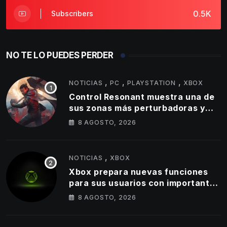
0.5K
Subscribers
NO TE LO PUEDES PERDER
,
,
,
NOTICIAS
PC
PLAYSTATION
XBOX
Control Resonant muestra una de
sus zonas más perturbadoras y
revela nuevos detalles de su
8 AGOSTO, 2026
gameplay
,
NOTICIAS
XBOX
Xbox prepara nuevas funciones
para sus usuarios con importantes
cambios en capturas y logros
8 AGOSTO, 2026