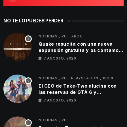
NO TE LO PUEDES PERDER
,
,
NOTICIAS
PC
XBOX
Quake resucita con una nueva
expansión gratuita y os contamos
todos los detalles
7 AGOSTO, 2026
,
,
,
NOTICIAS
PC
PLAYSTATION
XBOX
El CEO de Take-Two alucina con
las reservas de GTA 6 y
actualizamos cifra de ventas de
7 AGOSTO, 2026
GTA 5
,
NOTICIAS
PC