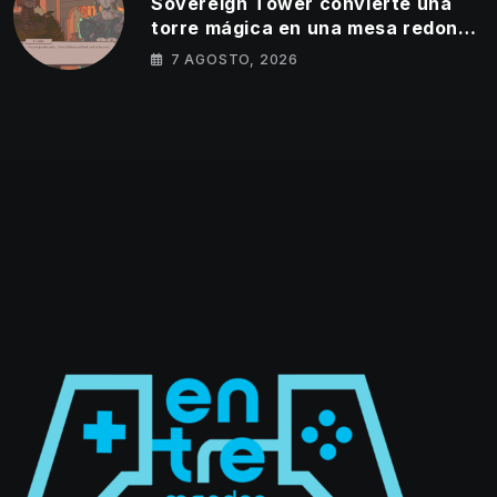
Sovereign Tower convierte una
torre mágica en una mesa redonda
llena de egos
7 AGOSTO, 2026