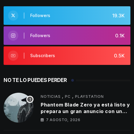
19.3K
Followers
0.1K
Followers
0.5K
Subscribers
NO TE LO PUEDES PERDER
,
,
NOTICIAS
PC
PLAYSTATION
Phantom Blade Zero ya está listo y
prepara un gran anuncio con un
tráiler de 11 minutos
7 AGOSTO, 2026