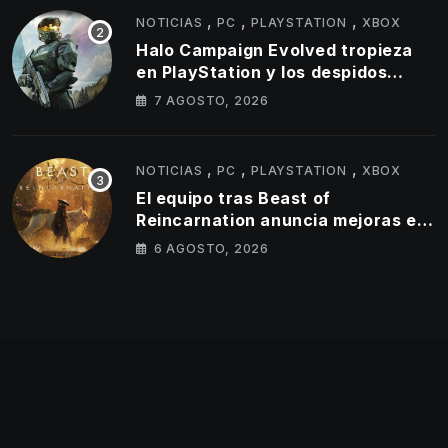
,
,
,
NOTICIAS
PC
PLAYSTATION
XBOX
Halo Campaign Evolved tropieza
en PlayStation y los despidos
parecen golpear al estudio tras un
7 AGOSTO, 2026
lanzamiento muy por debajo de lo
esperado
,
,
,
NOTICIAS
PC
PLAYSTATION
XBOX
El equipo tras Beast of
Reincarnation anuncia mejoras en
su juego y estos son los primeros
6 AGOSTO, 2026
cambios que llegarán