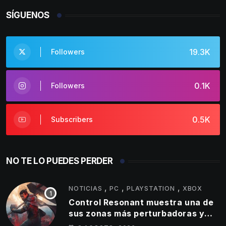
SÍGUENOS
19.3K
Followers
0.1K
Followers
0.5K
Subscribers
NO TE LO PUEDES PERDER
,
,
,
NOTICIAS
PC
PLAYSTATION
XBOX
Control Resonant muestra una de
sus zonas más perturbadoras y
revela nuevos detalles de su