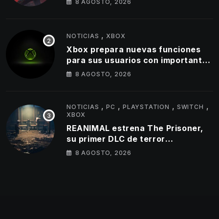
8 AGOSTO, 2026
gameplay
,
NOTICIAS
XBOX
Xbox prepara nuevas funciones
para sus usuarios con importantes
cambios en capturas y logros
8 AGOSTO, 2026
,
,
,
,
NOTICIAS
PC
PLAYSTATION
SWITCH
XBOX
REANIMAL estrena The Prisoner,
su primer DLC de terror
cooperativo
8 AGOSTO, 2026