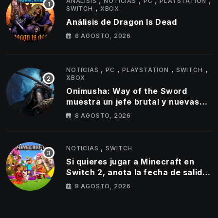
,
,
,
,
ANÁLISIS
NOTICIAS
PC
PLAYSTATION
,
SWITCH
XBOX
Análisis de Dragon Is Dead
8 AGOSTO, 2026
,
,
,
,
NOTICIAS
PC
PLAYSTATION
SWITCH
XBOX
Onimusha: Way of the Sword
muestra un jefe brutal y nuevas
armas Oni en su último tráiler
8 AGOSTO, 2026
,
NOTICIAS
SWITCH
Si quieres jugar a Minecraft en
Switch 2, anota la fecha de salida
del éxito de Mojang en la híbrida
8 AGOSTO, 2026
de Nintendo