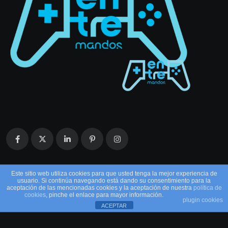
Este sitio web utiliza cookies para que usted tenga la mejor experiencia de
usuario. Si continúa navegando está dando su consentimiento para la
aceptación de las mencionadas cookies y la aceptación de nuestra
política de
cookies
, pinche el enlace para mayor información.
plugin cookies
ACEPTAR
© 2026 EntreMandos. Todos los derechos