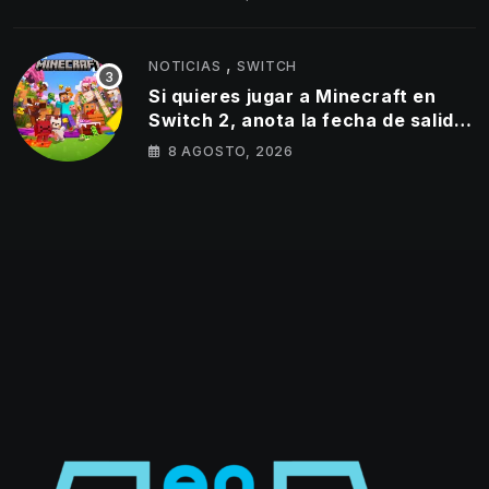
,
NOTICIAS
SWITCH
Si quieres jugar a Minecraft en
Switch 2, anota la fecha de salida
del éxito de Mojang en la híbrida
8 AGOSTO, 2026
de Nintendo