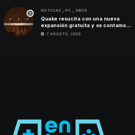
,
,
NOTICIAS
PC
XBOX
Quake resucita con una nueva
expansión gratuita y os contamos
todos los detalles
7 AGOSTO, 2026