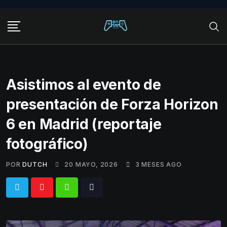
Skip
to
content
Asistimos al evento de
presentación de Forza Horizon
6 en Madrid (reportaje
fotográfico)
POR
DUTCH
20 MAYO, 2026
3 MESES AGO
Whatsapp
Tiktok