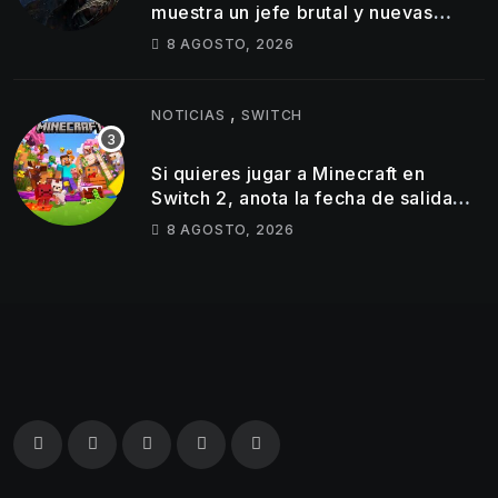
muestra un jefe brutal y nuevas
armas Oni en su último tráiler
8 AGOSTO, 2026
,
NOTICIAS
SWITCH
Si quieres jugar a Minecraft en
Switch 2, anota la fecha de salida
del éxito de Mojang en la híbrida de
8 AGOSTO, 2026
Nintendo